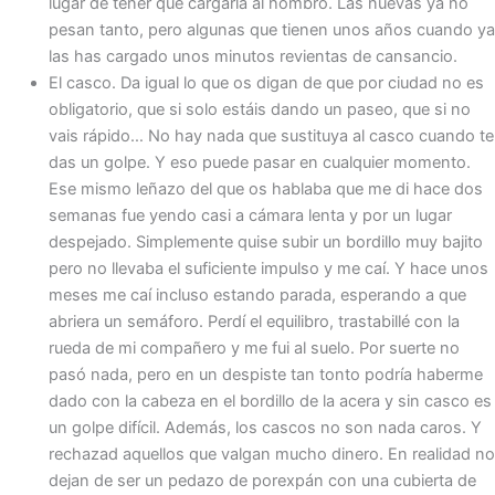
lugar de tener que cargarla al hombro. Las nuevas ya no
pesan tanto, pero algunas que tienen unos años cuando ya
las has cargado unos minutos revientas de cansancio.
El casco. Da igual lo que os digan de que por ciudad no es
obligatorio, que si solo estáis dando un paseo, que si no
vais rápido… No hay nada que sustituya al casco cuando te
das un golpe. Y eso puede pasar en cualquier momento.
Ese mismo leñazo del que os hablaba que me di hace dos
semanas fue yendo casi a cámara lenta y por un lugar
despejado. Simplemente quise subir un bordillo muy bajito
pero no llevaba el suficiente impulso y me caí. Y hace unos
meses me caí incluso estando parada, esperando a que
abriera un semáforo. Perdí el equilibro, trastabillé con la
rueda de mi compañero y me fui al suelo. Por suerte no
pasó nada, pero en un despiste tan tonto podría haberme
dado con la cabeza en el bordillo de la acera y sin casco es
un golpe difícil. Además, los cascos no son nada caros. Y
rechazad aquellos que valgan mucho dinero. En realidad no
dejan de ser un pedazo de porexpán con una cubierta de