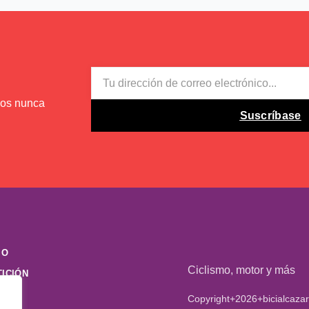
EMAIL
mos nunca
Suscríbase
MO
Ciclismo, motor y más
ICIÓN
E
Copyright+2026+bicialcaza