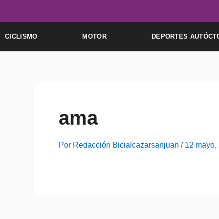
Ir
al
contenido
CICLISMO
MOTOR
DEPORTES AUTÓCT
ama
Por
Redacción Bicialcazarsanjuan
/
12 mayo,