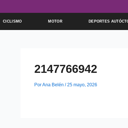
Ir
al
contenido
CICLISMO
MOTOR
DEPORTES AUTÓCT
2147766942
Por
Ana Belén
/
25 mayo, 2026