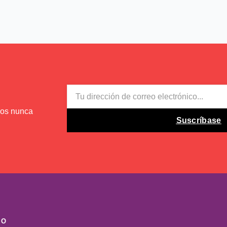
EMAIL
mos nunca
Suscríbase
MO