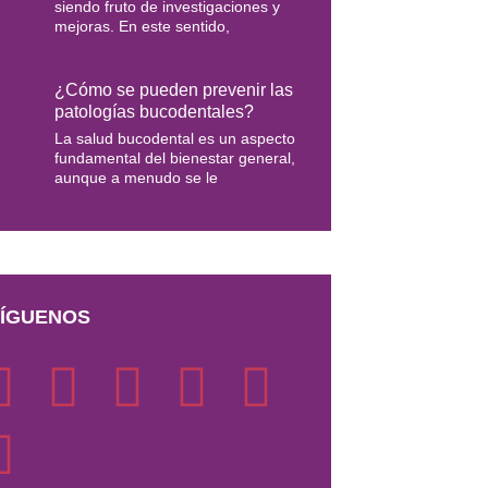
siendo fruto de investigaciones y
mejoras. En este sentido,
¿Cómo se pueden prevenir las
patologías bucodentales?
La salud bucodental es un aspecto
fundamental del bienestar general,
aunque a menudo se le
ÍGUENOS
F
M
T
Y
I
L
a
e
w
o
n
i