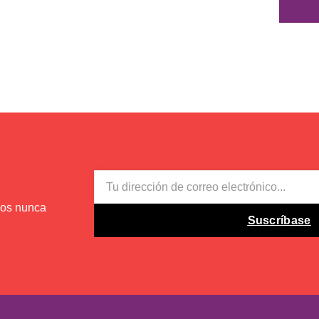
EMAIL
mos nunca
Suscríbase