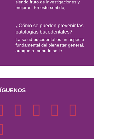
siendo fruto de investigaciones y
mejoras. En este sentido,
¿Cómo se pueden prevenir las
patologías bucodentales?
La salud bucodental es un aspecto
fundamental del bienestar general,
aunque a menudo se le
ÍGUENOS
F
M
T
Y
I
L
a
e
w
o
n
i