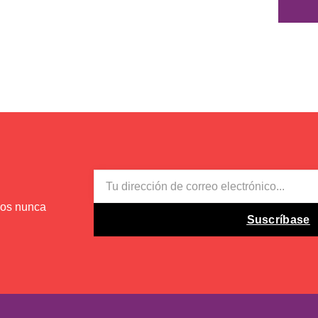
EMAIL
mos nunca
Suscríbase