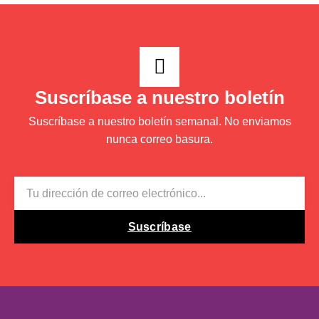
b
t
u
a
e
u
o
e
b
g
d
m
o
r
e
r
i
Suscríbase a nuestro boletín
k
a
n
Suscríbase a nuestro boletín semanal. No enviamos
m
-
nunca correo basura.
i
EMAIL
n
Suscríbase