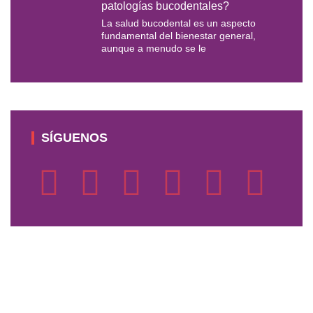
patologías bucodentales?
La salud bucodental es un aspecto
fundamental del bienestar general,
aunque a menudo se le
SÍGUENOS
F
T
Y
I
L
M
a
w
o
n
i
e
c
i
u
s
n
d
e
t
t
t
k
i