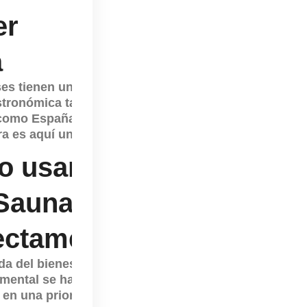
er
a
es tienen una
stronómica tan
 como España.
a es aquí un
 usar
Sauna
ectamente
a del bienestar
 mental se ha
 en una prioridad