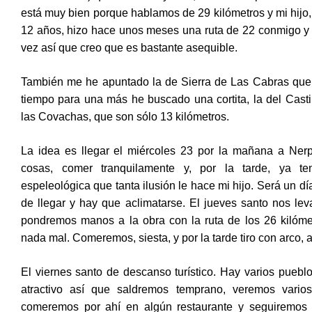
está muy bien porque hablamos de 29 kilómetros y mi hijo
12 años, hizo hace unos meses una ruta de 22 conmigo y 
vez así que creo que es bastante asequible.
También me he apuntado la de Sierra de Las Cabras que 
tiempo para una más he buscado una cortita, la del Casti
las Covachas, que son sólo 13 kilómetros.
La idea es llegar el miércoles 23 por la mañana a Nerpio
cosas, comer tranquilamente y, por la tarde, ya t
espeleológica que tanta ilusión le hace mi hijo. Será un d
de llegar y hay que aclimatarse. El jueves santo nos le
pondremos manos a la obra con la ruta de los 26 kilóm
nada mal. Comeremos, siesta, y por la tarde tiro con arco, al
El viernes santo de descanso turístico. Hay varios pueb
atractivo así que saldremos temprano, veremos vario
comeremos por ahí en algún restaurante y seguiremos p