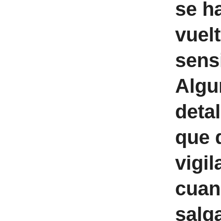
se h
vuel
sens
Algu
detal
que 
vigil
cuan
salg