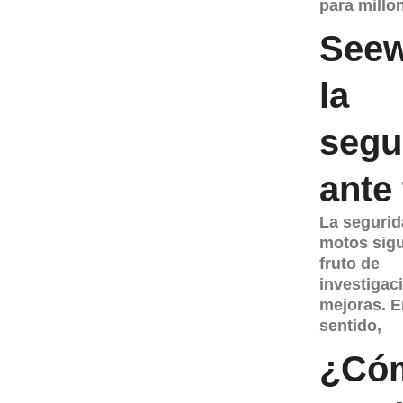
para millo
Seew
la
segu
ante
La segurid
motos sig
fruto de
investigac
mejoras. E
sentido,
¿Có