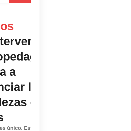
dos
ntervención
opedagógica
a a
nciar las
lezas de los
s
es único. Esta afirmación,