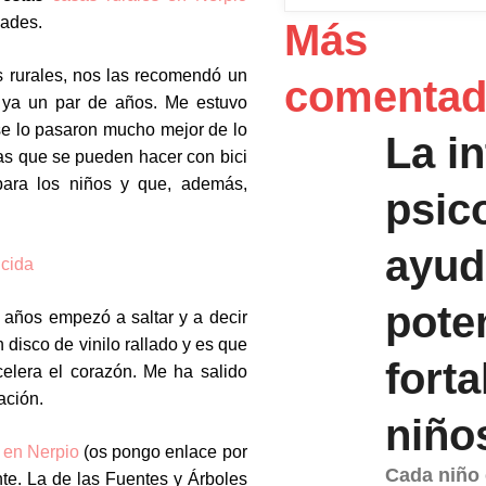
EMAIL
dades.
Más
as rurales, nos las recomendó un
comenta
 ya un par de años. Me estuvo
se lo pasaron mucho mejor de lo
La i
s que se pueden hacer con bici
para los niños y que, además,
psic
ayud
pote
 años empezó a saltar y a decir
 disco de vinilo rallado y es que
forta
celera el corazón. Me ha salido
ación.
niño
 en Nerpio
(os pongo enlace por
Cada niño 
te. La de las Fuentes y Árboles