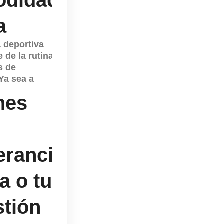
a
a deportiva
 de la rutina
s de
Ya sea a
nes
erancia
a o tu
stión