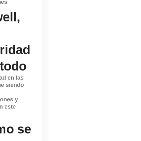
nes
ell,
ridad
 todo
ad en las
ue siendo
iones y
n este
mo se