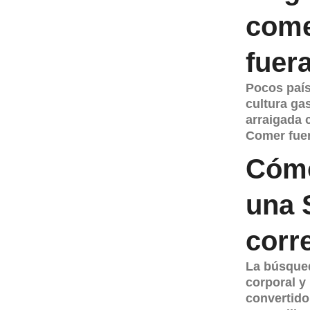
com
fuer
Pocos país
cultura ga
arraigada
Comer fuer
Cómo
una 
corr
La búsqued
corporal y
convertido