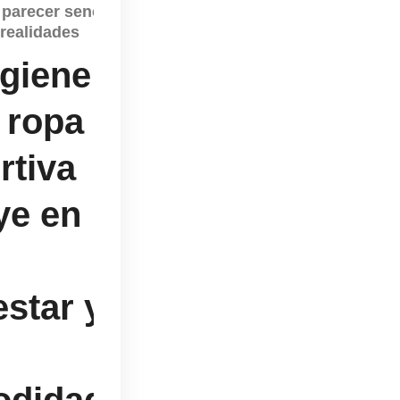
parecer sencilla, encierra
 realidades
igiene
 ropa
rtiva
ye en
estar y
odidad