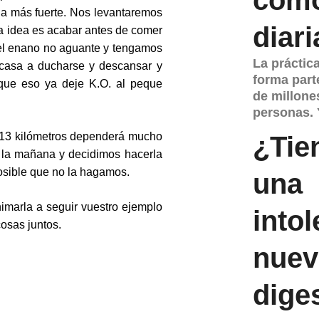
 la más fuerte. Nos levantaremos
diari
La idea es acabar antes de comer
 el enano no aguante y tengamos
La práctic
 casa a ducharse y descansar y
forma parte
 que eso ya deje K.O. al peque
de millone
personas. 
s 13 kilómetros dependerá mucho
¿Tie
or la mañana y decidimos hacerla
posible que no la hagamos.
una
nimarla a seguir vuestro ejemplo
intol
osas juntos.
nuev
dige