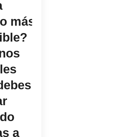
a
to más
ible?
nos
les
debes
ar
do
as a