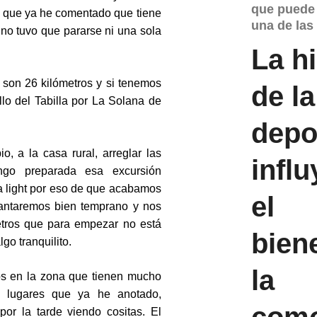
que puede 
, que ya he comentado que tiene
una de las
no tuvo que pararse ni una sola
La h
son 26 kilómetros y si tenemos
de la
llo del Tabilla por La Solana de
depo
, a la casa rural, arreglar las
influ
engo preparada esa excursión
ía light por eso de que acabamos
el
vantaremos bien temprano y nos
etros que para empezar no está
bien
go tranquilito.
la
los en la zona que tienen mucho
s lugares que ya he anotado,
com
or la tarde viendo cositas. El