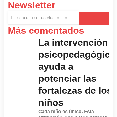
Newsletter
ENTER
Enviar
YOUR
EMAIL
Más comentados
La intervención
psicopedagógica
ayuda a
potenciar las
fortalezas de los
niños
Cada niño es único. Esta